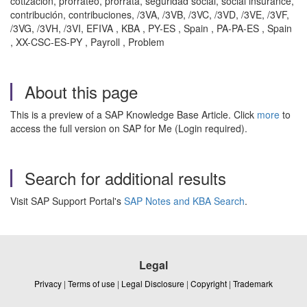
cotización, prorrateo, prorrata, seguridad social, social insurance,
contribución, contribuciones, /3VA, /3VB, /3VC, /3VD, /3VE, /3VF,
/3VG, /3VH, /3VI, EFIVA , KBA , PY-ES , Spain , PA-PA-ES , Spain
, XX-CSC-ES-PY , Payroll , Problem
About this page
This is a preview of a SAP Knowledge Base Article. Click
more
to
access the full version on SAP for Me (Login required).
Search for additional results
Visit SAP Support Portal's
SAP Notes and KBA Search
.
Legal
Privacy
|
Terms of use
|
Legal Disclosure
|
Copyright
|
Trademark